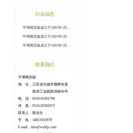
行业动态
平博网页版成立于2005年3月，座落于沪宁...
平博网页版成立于2005年3月，座落于沪宁...
平博网页版成立于2005年3月，座落于沪宁...
联系我们
平博网页版
地 址：江苏省无锡市堰桥街道
西漳工业园西漳路66号
电 话：0510-83501790
传 真：0510-83501672
联系人：陈先生
手 机：18051933979
E-mail：info@wxhljx.com