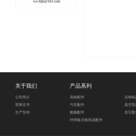
wx-hljx@163.com
关于我们
产品系列
公司简介
高铁配件
压铸机
荣誉证书
汽车配件
真空泵
生产车间
船舶配件
其它配
钎焊板式换热器配件