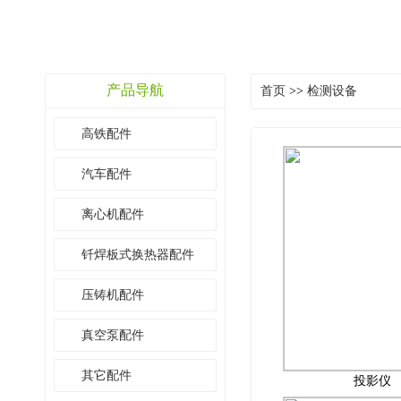
产品导航
首页
>>
检测设备
高铁配件
汽车配件
离心机配件
钎焊板式换热器配件
压铸机配件
真空泵配件
其它配件
投影仪