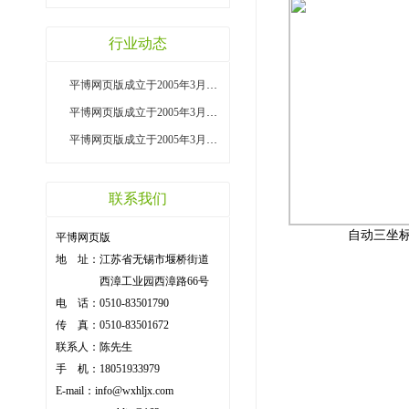
行业动态
平博网页版成立于2005年3月，座落于沪宁...
平博网页版成立于2005年3月，座落于沪宁...
平博网页版成立于2005年3月，座落于沪宁...
联系我们
自动三坐
平博网页版
地 址：江苏省无锡市堰桥街道
西漳工业园西漳路66号
电 话：0510-83501790
传 真：0510-83501672
联系人：陈先生
手 机：18051933979
E-mail：info@wxhljx.com