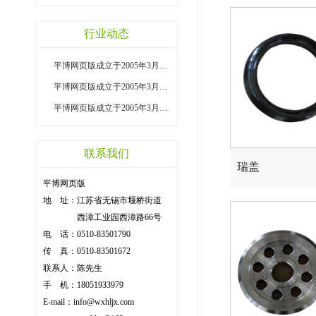
认证。主要加工设
心、日本马扎克车
行业动态
数控卧式镗铣加工中
平博网页版成立于2005年3月，座落于沪宁...
平博网页版成立于2005年3月，座落于沪宁...
平博网页版成立于2005年3月，座落于沪宁...
联系我们
瑞盖
平博网页版
地 址：江苏省无锡市堰桥街道
西漳工业园西漳路66号
电 话：0510-83501790
传 真：0510-83501672
联系人：陈先生
手 机：18051933979
E-mail：info@wxhljx.com