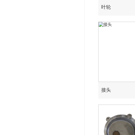
叶轮
接头