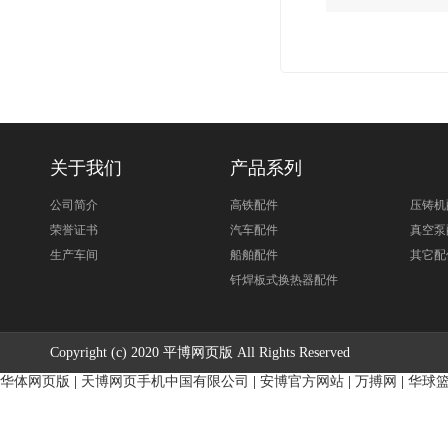
关于我们
产品系列
公司简介
高铁配件
压铸机
荣誉证书
汽车配件
真空泵
生产车间
船舶配件
其它配
钎焊板式换热器配件
Copyright (c) 2020 平博网页版 All Rights Reserved
华体网页版
|
天博网页手机中国有限公司
|
安博官方网站
|
万搏网
|
华球