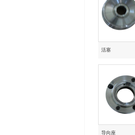
活塞
导向座