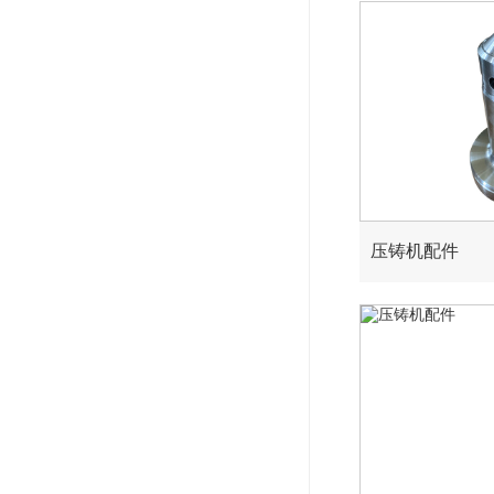
本公司是一家集产
压铸机配件
和制造、产品生产
企业，公司通过了TS1
认证。主要加工设
心、日本马扎克车
数控卧式镗铣加工中