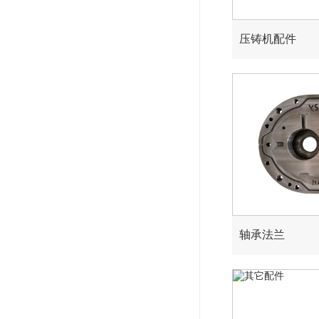
压铸机配件
本公司是一家集产
轴承法兰
和制造、产品生产
企业，公司通过了TS1
认证。主要加工设
心、日本马扎克车
数控卧式镗铣加工中