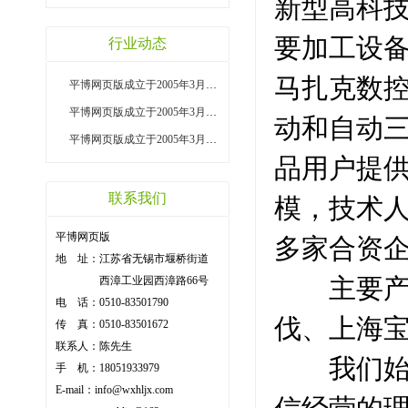
新型高科技
要加工设
行业动态
马扎克数
平博网页版成立于2005年3月，座落于沪宁...
平博网页版成立于2005年3月，座落于沪宁...
动和自动
平博网页版成立于2005年3月，座落于沪宁...
品用户提
联系我们
模，技术人
平博网页版
多家合资
地 址：江苏省无锡市堰桥街道
主要产品
西漳工业园西漳路66号
电 话：0510-83501790
伐、上海
传 真：0510-83501672
联系人：陈先生
我们始终
手 机：18051933979
E-mail：info@wxhljx.com