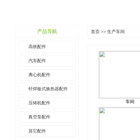
产品导航
首页
>>
生产车间
高铁配件
汽车配件
离心机配件
钎焊板式换热器配件
车间
压铸机配件
真空泵配件
其它配件