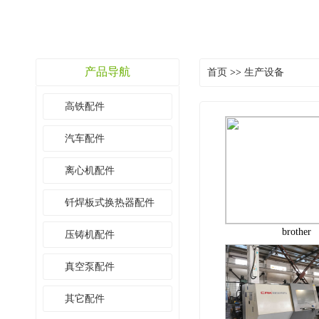
产品导航
首页
>>
生产设备
高铁配件
汽车配件
离心机配件
钎焊板式换热器配件
brother
压铸机配件
真空泵配件
其它配件