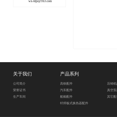
wx-hljx@163.com
关于我们
产品系列
公司简介
高铁配件
压铸机
荣誉证书
汽车配件
真空泵
生产车间
船舶配件
其它配
钎焊板式换热器配件