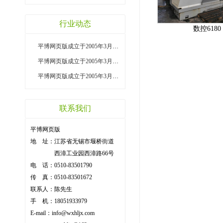
行业动态
数控6180
平博网页版成立于2005年3月，座落于沪宁...
平博网页版成立于2005年3月，座落于沪宁...
平博网页版成立于2005年3月，座落于沪宁...
联系我们
平博网页版
地 址：江苏省无锡市堰桥街道
西漳工业园西漳路66号
电 话：0510-83501790
传 真：0510-83501672
联系人：陈先生
手 机：18051933979
E-mail：info@wxhljx.com