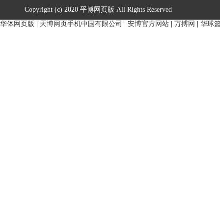
Copyright (c) 2020 平博网页版 All Rights Reserved
华体网页版
|
天博网页手机中国有限公司
|
安博官方网站
|
万搏网
|
华球