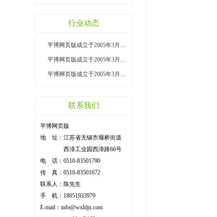
行业动态
平博网页版成立于2005年3月，座落于沪宁...
平博网页版成立于2005年3月，座落于沪宁...
平博网页版成立于2005年3月，座落于沪宁...
联系我们
平博网页版
地 址：江苏省无锡市堰桥街道
西漳工业园西漳路66号
电 话：0510-83501790
传 真：0510-83501672
联系人：陈先生
手 机：18051933979
E-mail：info@wxhljx.com