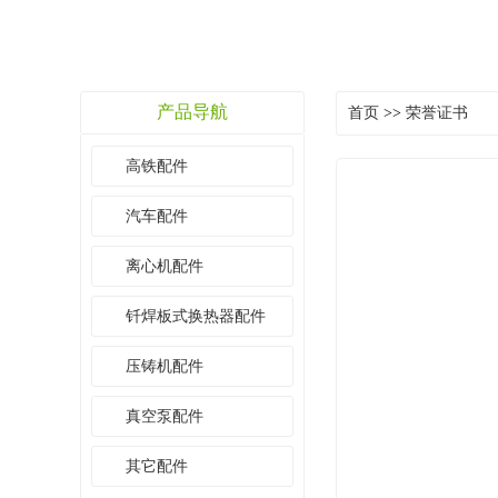
产品导航
首页
>>
荣誉证书
高铁配件
汽车配件
离心机配件
钎焊板式换热器配件
压铸机配件
真空泵配件
其它配件