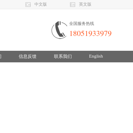
中文版
英文版
全国服务热线
18051933979
English
间
信息反馈
联系我们