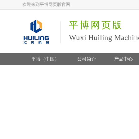
欢迎来到平博网页版官网
平博网页版
Wuxi Huiling Machine
平博（中国）
公司简介
产品中心