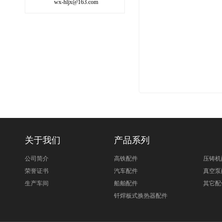
wx-hljx@163.com
关于我们
产品系列
公司简介
高铁配件
压铸机
荣誉证书
汽车配件
真空泵
生产车间
船舶配件
其它配
钎焊板式换热器配件