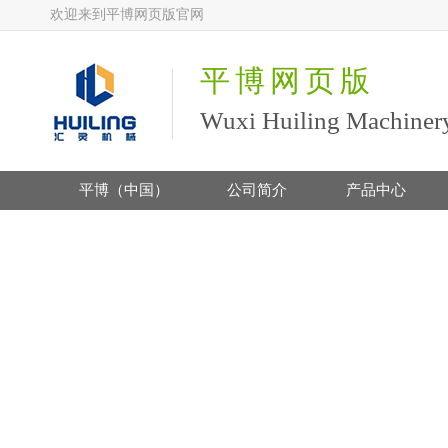
欢迎来到平博网页版官网
平博网页版
Wuxi Huiling Machinery
平博（中国）
公司简介
产品中心