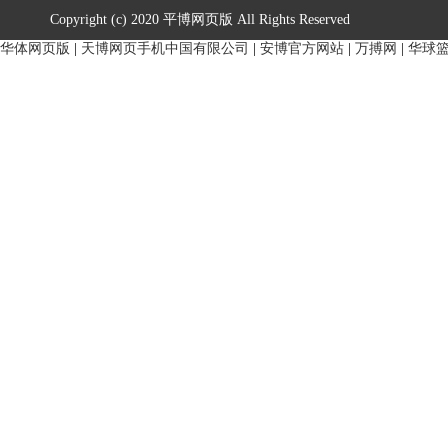
Copyright (c) 2020 平博网页版 All Rights Reserved
华体网页版
|
天博网页手机中国有限公司
|
安博官方网站
|
万搏网
|
华球