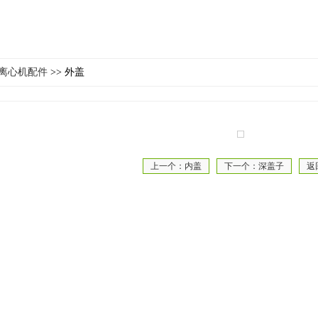
离心机配件
>> 外盖
上一个：内盖
下一个：深盖子
返