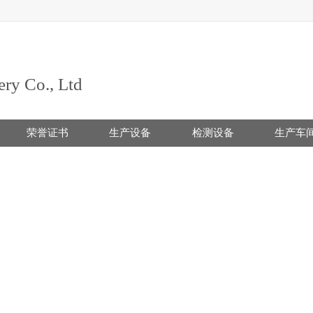
ry Co., Ltd
荣誉证书
生产设备
检测设备
生产车