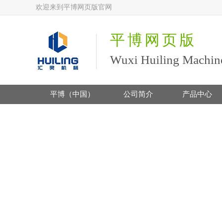
欢迎来到平博网页版官网
平博网页版
Wuxi Huiling Machine
平博（中国）
公司简介
产品中心