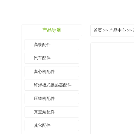
产品导航
首页
>>
产品中心
>>
高铁配件
汽车配件
离心机配件
钎焊板式换热器配件
压铸机配件
真空泵配件
其它配件