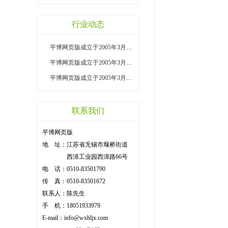
行业动态
平博网页版成立于2005年3月，座落于沪宁...
平博网页版成立于2005年3月，座落于沪宁...
平博网页版成立于2005年3月，座落于沪宁...
联系我们
平博网页版
地 址：江苏省无锡市堰桥街道
西漳工业园西漳路66号
电 话：0510-83501790
传 真：0510-83501672
联系人：陈先生
手 机：18051933979
E-mail：info@wxhljx.com