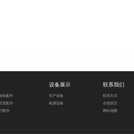
设备展示
联系我们
铸机配件
生产设备
联系方式
空泵配件
检测设备
在线留言
它配件
网站地图