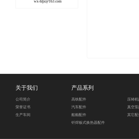
wx-hljx@163.com
关于我们
产品系列
公司简介
高铁配件
压铸机
荣誉证书
汽车配件
真空泵
生产车间
船舶配件
其它配
钎焊板式换热器配件