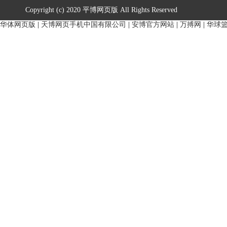
Copyright (c) 2020 平博网页版 All Rights Reserved
华体网页版
|
天博网页手机中国有限公司
|
安博官方网站
|
万搏网
|
华球