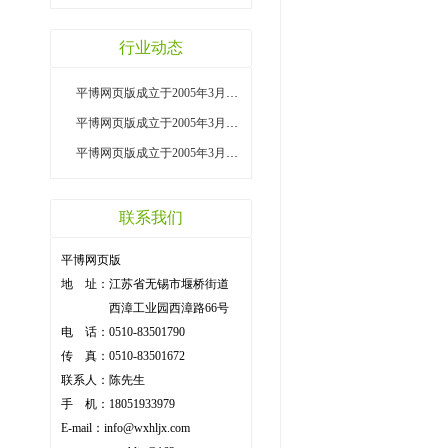
行业动态
平博网页版成立于2005年3月，座落于沪宁...
平博网页版成立于2005年3月，座落于沪宁...
平博网页版成立于2005年3月，座落于沪宁...
联系我们
平博网页版
地 址：江苏省无锡市堰桥街道
西漳工业园西漳路66号
电 话：0510-83501790
传 真：0510-83501672
联系人：陈先生
手 机：18051933979
E-mail：info@wxhljx.com