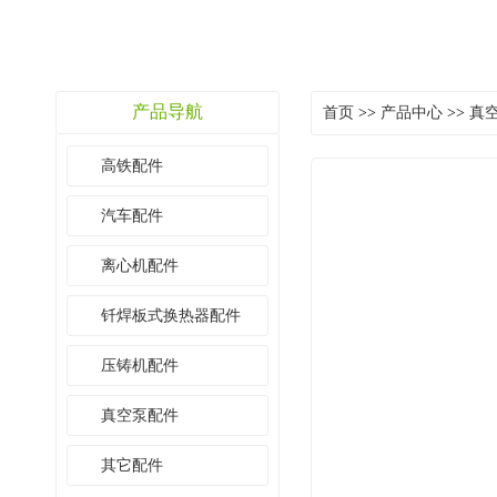
产品导航
首页
>>
产品中心
>>
真
高铁配件
汽车配件
离心机配件
钎焊板式换热器配件
压铸机配件
真空泵配件
其它配件