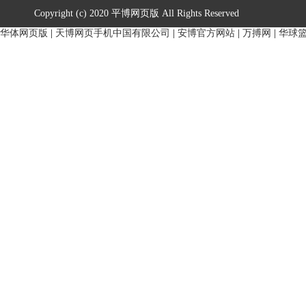
Copyright (c) 2020 平博网页版 All Rights Reserved
华体网页版
|
天博网页手机中国有限公司
|
安博官方网站
|
万搏网
|
华球