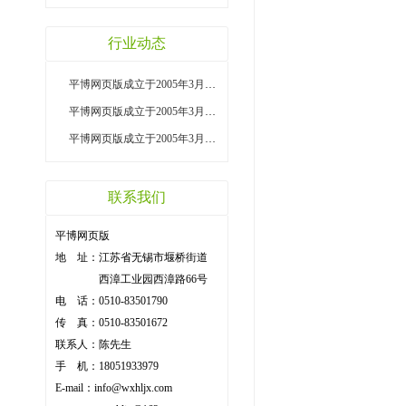
行业动态
平博网页版成立于2005年3月，座落于沪宁...
平博网页版成立于2005年3月，座落于沪宁...
平博网页版成立于2005年3月，座落于沪宁...
联系我们
平博网页版
地 址：江苏省无锡市堰桥街道
西漳工业园西漳路66号
电 话：0510-83501790
传 真：0510-83501672
联系人：陈先生
手 机：18051933979
E-mail：info@wxhljx.com