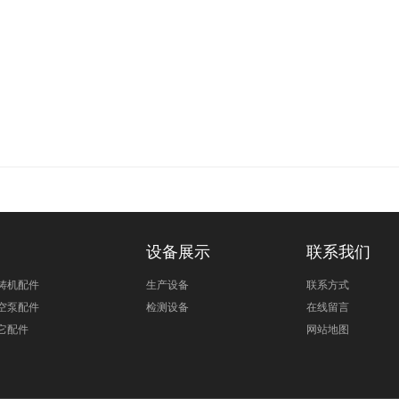
设备展示
联系我们
铸机配件
生产设备
联系方式
空泵配件
检测设备
在线留言
它配件
网站地图