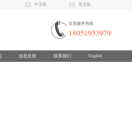
中文版
英文版
全国服务热线
18051933979
English
间
信息反馈
联系我们