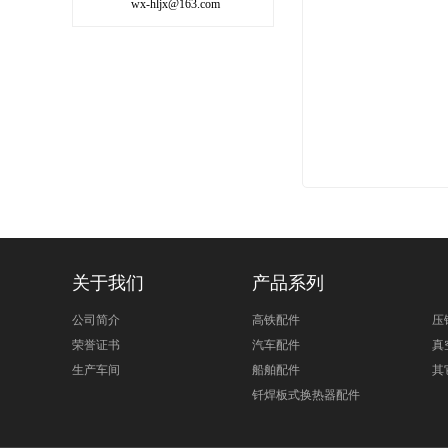
wx-hljx@163.com
关于我们
产品系列
公司简介
高铁配件
压
荣誉证书
汽车配件
真
生产车间
船舶配件
其
钎焊板式换热器配件