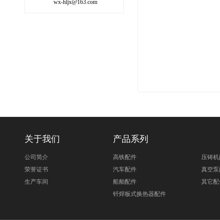
wx-hljx@163.com
关于我们
产品系列
公司简介
高铁配件
压铸机
荣誉证书
汽车配件
真空泵
生产车间
船舶配件
其它配
钎焊板式换热器配件