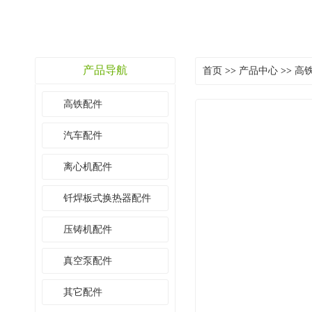
产品导航
首页
>>
产品中心
>>
高
高铁配件
汽车配件
离心机配件
钎焊板式换热器配件
压铸机配件
真空泵配件
其它配件