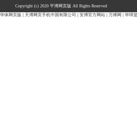
Copyright (c) 2020 平博网页版 All Rights Reserved
华体网页版
|
天博网页手机中国有限公司
|
安博官方网站
|
万搏网
|
华球