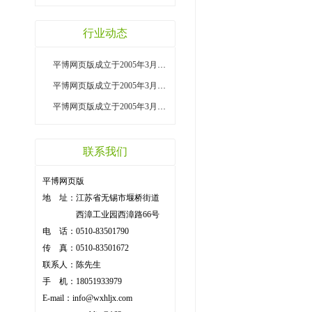
行业动态
平博网页版成立于2005年3月，座落于沪宁...
平博网页版成立于2005年3月，座落于沪宁...
平博网页版成立于2005年3月，座落于沪宁...
联系我们
平博网页版
地 址：江苏省无锡市堰桥街道
西漳工业园西漳路66号
电 话：0510-83501790
传 真：0510-83501672
联系人：陈先生
手 机：18051933979
E-mail：info@wxhljx.com