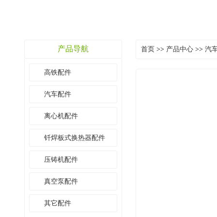
产品导航
首页
>>
产品中心
>>
汽
高铁配件
汽车配件
离心机配件
钎焊板式换热器配件
压铸机配件
真空泵配件
其它配件