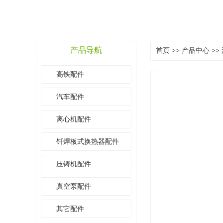
产品导航
首页
>>
产品中心
>>
高铁配件
汽车配件
离心机配件
钎焊板式换热器配件
压铸机配件
真空泵配件
其它配件