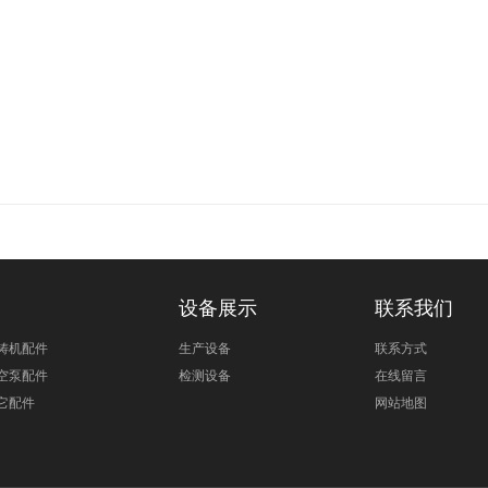
设备展示
联系我们
铸机配件
生产设备
联系方式
空泵配件
检测设备
在线留言
它配件
网站地图