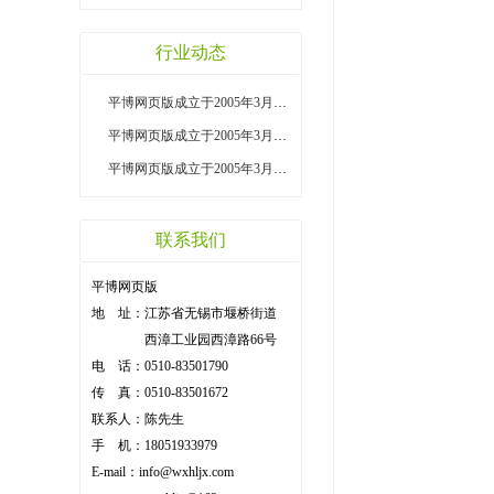
行业动态
平博网页版成立于2005年3月，座落于沪宁...
平博网页版成立于2005年3月，座落于沪宁...
平博网页版成立于2005年3月，座落于沪宁...
联系我们
平博网页版
地 址：江苏省无锡市堰桥街道
西漳工业园西漳路66号
电 话：0510-83501790
传 真：0510-83501672
联系人：陈先生
手 机：18051933979
E-mail：info@wxhljx.com