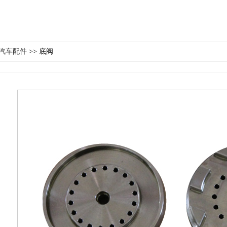
汽车配件
>> 底阀