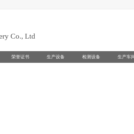
ry Co., Ltd
荣誉证书
生产设备
检测设备
生产车